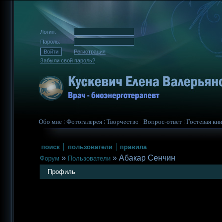
Логин:
Пароль:
Регистрация
Забыли свой пароль?
Обо мне
Фотогалерея
Творчество
Вопрос-ответ
Гостевая кни
поиск
пользователи
правила
»
»
Абакар Сенчин
Форум
Пользователи
Профиль