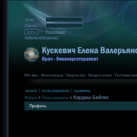
Логин:
Пароль:
Регистрация
Забыли свой пароль?
Обо мне
Фотогалерея
Творчество
Вопрос-ответ
Гостевая кни
поиск
пользователи
правила
»
»
Кардаш Бейлис
Форум
Пользователи
Профиль