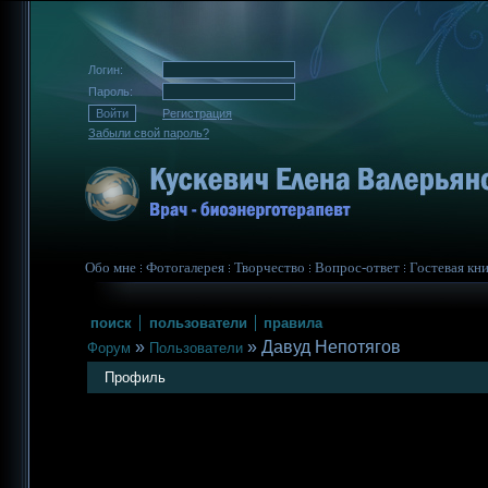
Логин:
Пароль:
Регистрация
Забыли свой пароль?
Обо мне
Фотогалерея
Творчество
Вопрос-ответ
Гостевая кни
поиск
пользователи
правила
»
»
Давуд Непотягов
Форум
Пользователи
Профиль