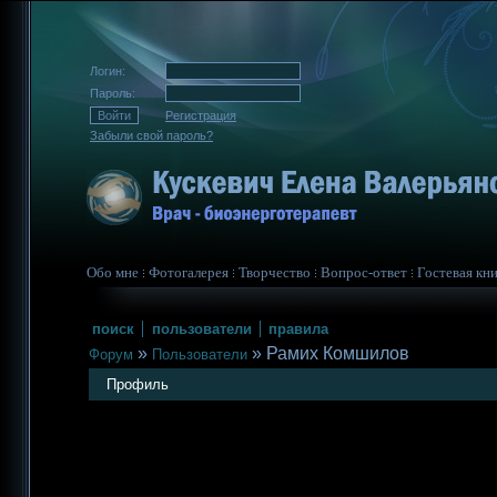
Логин:
Пароль:
Регистрация
Забыли свой пароль?
Обо мне
Фотогалерея
Творчество
Вопрос-ответ
Гостевая кни
поиск
пользователи
правила
»
»
Рамих Комшилов
Форум
Пользователи
Профиль