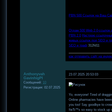
PBN 500 Ссылок на Ваш Сай
Отдам 500 Web 2.0-ссылок 
PBN 2.0
Настрою ссылочный
живых ссылок под SEO и т
SEO и траф
312fd11
как отправить сайт на инде
Anthonyvah
23.07.2025 20:53:03
GavinhigPI
Сообщений:
10
Регистрация:
02.07.2025
Yo, everyone! Tired of dragg
Online pharmacies have been 
you too! Say goodbye to crow
ItвЂ™s so easy to stock up on