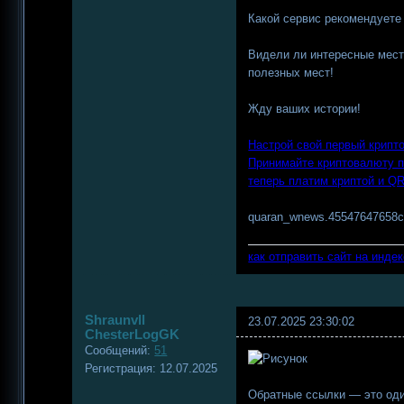
Какой сервис рекомендуете
Видели ли интересные мест
полезных мест!
Жду ваших истории!
Настрой свой первый крипт
Принимайте криптовалюту п
теперь платим криптой и Q
quaran_wnews.45547647658
как отправить сайт на инде
Shraunvll
23.07.2025 23:30:02
ChesterLogGK
Сообщений:
51
Регистрация:
12.07.2025
Обратные ссылки — это од