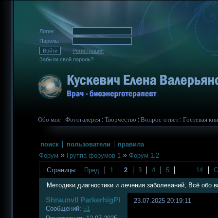
Логин:
Пароль:
Регистрация
Забыли свой пароль?
Обо мне
Фотогалерея
Творчество
Вопрос-ответ
Гостевая кни
поиск
пользователи
правила
»
»
Форум
Группа форумов 1
Форум 1.2
Страницы:
Пред.
1
2
3
4
5
...
14
С
Методики диагностики и лечения заболеваний, Всё обо 
Shraunvll ParkerhigPI
23.07.2025 20:19:11
Сообщений:
51