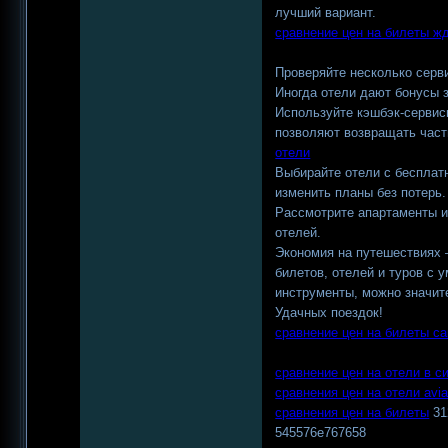
лучший вариант.
сравнение цен на билеты ж
Проверяйте несколько серви
Иногда отели дают бонусы 
Используйте кэшбэк-сервисы
позволяют возвращать част
отели
Выбирайте отели с бесплат
изменить планы без потерь.
Рассмотрите апартаменты и
отелей.
Экономия на путешествиях –
билетов, отелей и туров с
инструменты, можно значит
Удачных поездок!
сравнение цен на билеты с
сравнение цен на отели в с
сравнения цен на отели avia 
сравнения цен на билеты
31
545576e767658