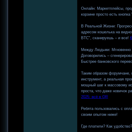
Онлайн: Маркетплейсы, пр
корзине просто есть кнопка 
В Реальной Жизни: Прогресс
адресом кошелька на видн
BTC", сканируешь – и все!
К
Между Людьми: Мгновенно 
Договорились – сгенериров
Быстрее банковского перев
Таким образом форумчане, 
инструмент, а реальная пр
мощный шаг к массовому ис
проста, что даже новичок р
2025: всё в QR
Ребята пользовались с опл
своим опытом ниже!
Где платили? Как удобство