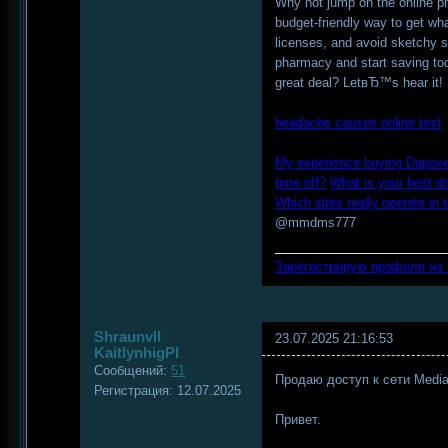
Why not jump on the online 
budget-friendly way to get wh
licenses, and avoid sketchy sit
pharmacy and start saving tod
great deal? LetвЂ™s hear it!
headache causes online test
My experience buying Dapoxet
time off?
What is your best d
Which sites really operate in 
@mmdms777
Зарегистрирую профили на
Shraunvll
23.07.2025 21:16:53
KaitlynhigPI
Сообщений:
51
Продаю доступ к сети Media
Регистрация:
12.07.2025
Привет.