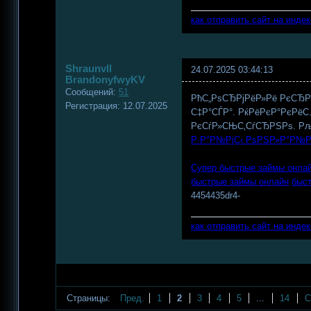
как отправить сайт на инде
Shraunvll
24.07.2025 03:44:13
BrandonyfwyKV
Сообщений:
51
РћС„РѕСЂРјРёР»Рё РєСЂР
Регистрация:
12.07.2025
С‡Р°СЃР°. РќРёРєР°РєРёС
РєСѓР»СЊС‚СѓСЂРЅРѕ. Рљ
Р·Р°Р№РјС‹ РѕРЅР»Р°Р№
Супер быстрые займы онла
быстрые займы онлайн
быс
4454435dr4-
как отправить сайт на инде
Страницы:
Пред.
1
2
3
4
5
...
14
С