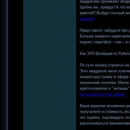
квадратики проникают везде
Удобно же, правда? А что е
криптой? Выйдет полный w
криптой!
Представьте: забудьте про 
Больше никакого нервотрепк
поднес смартфон – чик – и 
Как ЭТО Вообщем-то Работ
По сути оплата строится на
Этот квадратик несет ключ
конкретную сумму в эфире 
назначение платежа. Магия
крипто-кошелек и "читаешь"
пользоваться уже сейчас
Ваше кошелек мгновенно ра
получателя и стоимость (ес
нет ошибок, подтвердить оп
расплачиваться банковски