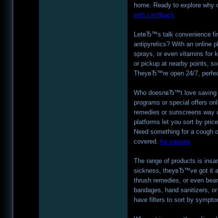
home. Ready to explore why o
with cashback
LetвЂ™s talk convenience firs
antipyretics? With an online 
sprays, or even vitamins for 
or pickup at nearby points, s
TheyвЂ™re open 24/7, perfect 
Who doesnвЂ™t love saving a
programs or special offers on
remedies or sunscreens way c
platforms let you sort by pri
Need something for a cough 
covered.
for nausea
The range of products is insa
sickness, theyвЂ™ve got it al
thrush remedies, or even bear
bandages, hand sanitizers, o
have filters to sort by sympt