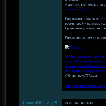
А для тех, кто пользуется 
лучший кэшбэк
Подытожим, если вы ищете
время перейти на новые усл
Проверяйте условия, не сп
Пользовались чем-то из эт
[url=http://neadekvati.ru/fo
мультибонусами
Кешбэк до
по номеру телефона в Узбе
Бесплатное обслуживание 
@Grupp_news777.xyss
как отправить сайт на инде
Shraunvll EmilyhigPI
24.07.2025 02:36:18