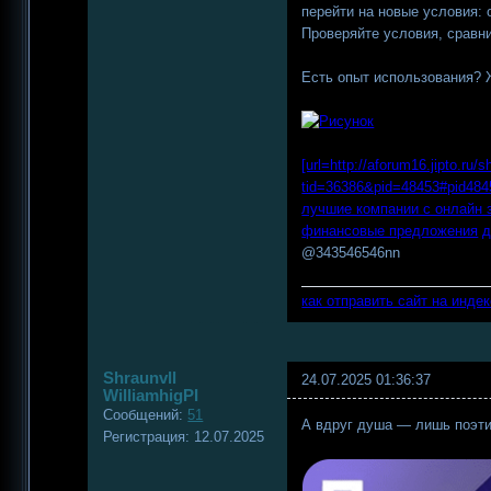
перейти на новые условия: 
Проверяйте условия, сравни
Есть опыт использования? 
[url=http://aforum16.jipto.ru/
tid=36386&pid=48453#pid48
лучшие компании с онлайн 
финансовые предложения
д
@343546546nn
как отправить сайт на инде
Shraunvll
24.07.2025 01:36:37
WilliamhigPI
Сообщений:
51
А вдруг душа — лишь поэти
Регистрация:
12.07.2025