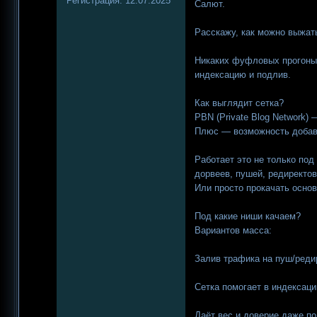
Регистрация:
12.07.2025
Салют.
Расскажу, как можно выжат
Никаких фуфловых прогоныч
индексацию и подлив.
Как выглядит сетка?
PBN (Private Blog Network) 
Плюс — возможность добави
Работает это не только под
дорвеев, пушей, редиректов
Или просто прокачать основ
Под какие ниши качаем?
Вариантов масса:
Залив трафика на пуш/реди
Сетка помогает в индексаци
Даёт вес и доверие даже п