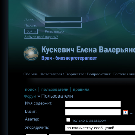
Логин:
Пароль:
Регистрация
Забыли свой пароль?
Обо мне
Фотогалерея
Творчество
Вопрос-ответ
Гостевая кни
поиск
пользователи
правила
»
Пользователи
Форум
Имя содержит:
Визит:
...
Аватар:
только с аватаром
Упорядочить: