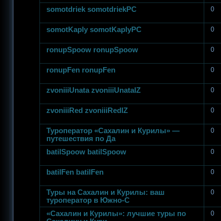
somotdriek somotdriekPC
0
somotKaply somotKaplyPC
0
ronupSpoow ronupSpoow
0
ronupFen ronupFen
0
zvoniiiUnata zvoniiiUnataIZ
0
zvoniiiRed zvoniiiRedIZ
0
Туроператор «Сахалин и Курилы» —
0
путешествия по Да
batilSpoow batilSpoow
0
batilFen batilFen
0
Туры на Сахалин и Курилы: ваш
0
туроператор в Южно‑С
«Сахалин и Курилы»: лучшие туры по
0