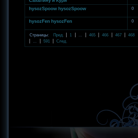
Сахалину и Кури
hysozSpoow hysozSpoow
0
hysozFen hysozFen
0
Страницы:
Пред.
1
...
465
466
467
468
...
591
След.