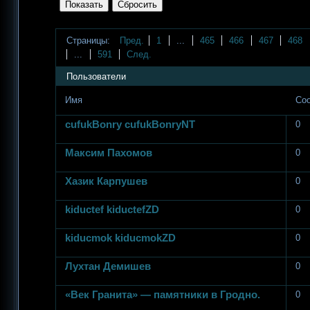
Страницы:
Пред.
1
...
465
466
467
468
...
591
След.
Пользователи
Имя
Со
cufukBonry cufukBonryNT
0
Максим Пахомов
0
Хазик Карпушев
0
kiductef kiductefZD
0
kiducmok kiducmokZD
0
Лухтан Демишев
0
«Век Гранита» — памятники в Гродно.
0