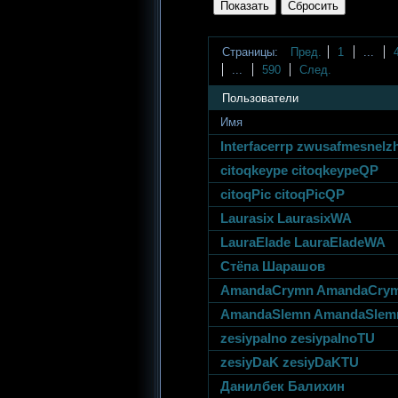
Страницы:
Пред.
1
...
...
590
След.
Пользователи
Имя
Interfacerrp zwusafmesnel
citoqkeype citoqkeypeQP
citoqPic citoqPicQP
Laurasix LaurasixWA
LauraElade LauraEladeWA
Стёпа Шарашов
AmandaCrymn AmandaCry
AmandaSlemn AmandaSle
zesiypaIno zesiypaInoTU
zesiyDaK zesiyDaKTU
Данилбек Балихин