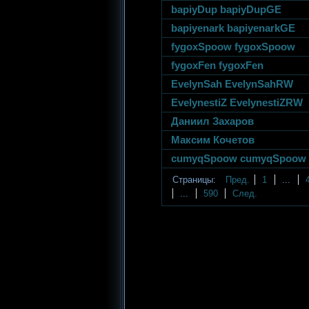
bapiyDup bapiyDupGE
bapiyenark bapiyenarkGE
fygoxSpoow fygoxSpoow
fygoxFen fygoxFen
EvelynSah EvelynSahRW
EvelynestiZ EvelynestiZRW
Даниил Захаров
Максим Кочетов
cumyqSpoow cumyqSpoow
Страницы:
Пред.
1
...
...
590
След.