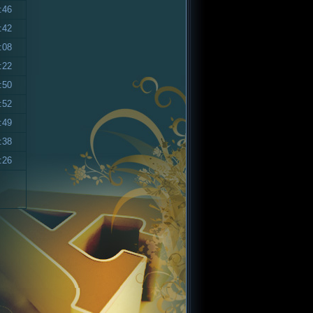
:46
:42
:08
:22
:50
:52
:49
:38
:26