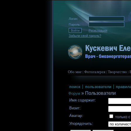
Логин:
Пароль:
Регистрация
Забыли свой пароль?
Обо мне
Фотогалерея
Творчество
поиск
пользователи
правил
»
Пользователи
Форум
Имя содержит:
Визит:
Аватар:
только с
Упорядочить: