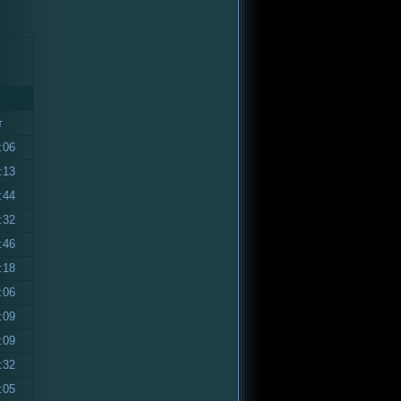
т
:06
:13
:44
:32
:46
:18
:06
:09
:09
:32
:05