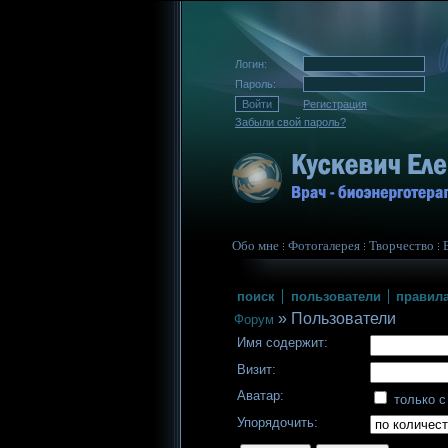
Логин:
Пароль:
Регистрация
Забыли свой пароль?
Обо мне
Фотогалерея
Творчество
поиск
пользователи
правил
»
Пользователи
Форум
Имя содержит:
Визит:
Аватар:
только с
Упорядочить: