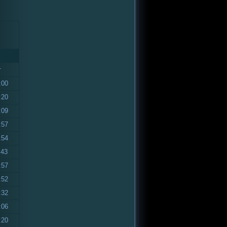
т
:00
:20
:09
:57
:54
:43
:57
:52
:32
:06
:20