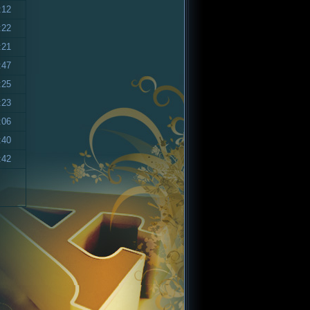
:12
:22
:21
:47
:25
:23
:06
:40
:42