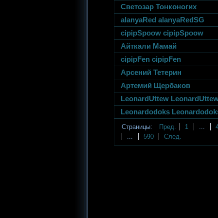
Светозар Тонконогих
alanyaRed alanyaRedSG
cipipSpoow cipipSpoow
Айткали Мамай
cipipFen cipipFen
Арсений Тетерин
Артемий Щербаков
LeonardUttew LeonardUtt
Leonardodoks Leonardodo
Страницы:
Пред.
1
...
...
590
След.