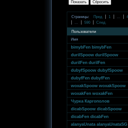
Страницы:
Пред.
1
...
...
590
След.
Пользователи
Имя
bimybFen bimybFen
durilSpoow durilSpoow
durilFen durilFen
dubyfSpoow dubyfSpoow
dubyfFen dubyfFen
woxakSpoow woxakSpoow
woxakFen woxakFen
Чурка Каргополов
dicabSpoow dicabSpoow
dicabFen dicabFen
alanyaUnata alanyaUnataSG