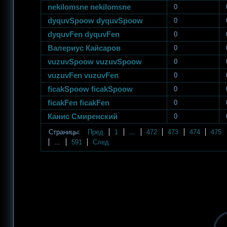
nekilomsne nekilomsne
0
dyquvSpoow dyquvSpoow
0
dyquvFen dyquvFen
0
Валериус Кайсаров
0
vuzuvSpoow vuzuvSpoow
0
vuzuvFen vuzuvFen
0
ficakSpoow ficakSpoow
0
ficakFen ficakFen
0
Канис Смиренский
0
Страницы:
Пред.
1
...
472
473
474
475
...
591
След.