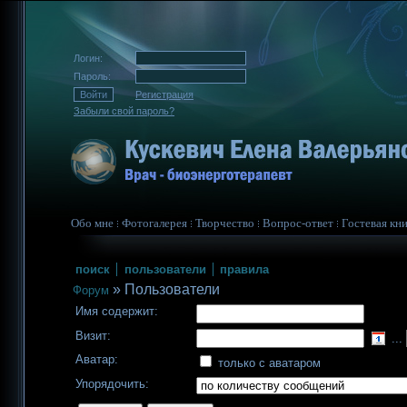
Логин:
Пароль:
Регистрация
Забыли свой пароль?
Обо мне
Фотогалерея
Творчество
Вопрос-ответ
Гостевая кни
поиск
пользователи
правила
»
Пользователи
Форум
Имя содержит:
Визит:
...
Аватар:
только с аватаром
Упорядочить: