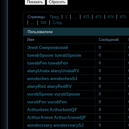
Страницы:
Пред.
1
...
472
473
474
475
...
591
След.
Пользователи
Имя
Сообщений
Эней Смирновский
0
tuwabSpoow tuwabSpoow
0
tuwabFen tuwabFen
0
alanyUnata alanyUnataRV
0
anndeches anndechesSJ
0
alanyRed alanyRedRV
0
vurobSpoow vurobSpoow
0
vurobFen vurobFen
0
Arthurkem ArthurkemQF
0
ArthurAneve ArthurAneveQF
0
anndecreary anndecrearySJ
0