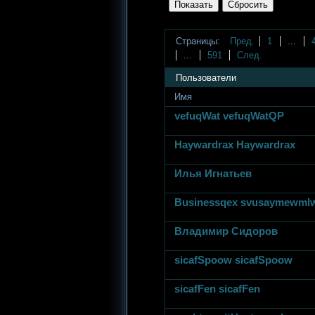
Страницы:
Пред.
1
...
...
591
След.
Пользователи
Имя
vefuqWat vefuqWatQP
Haywardrax Haywardrax
Илья Игнатьев
Businessqex svusaymewm
Владимир Сидоров
sicafSpoow sicafSpoow
sicafFen sicafFen