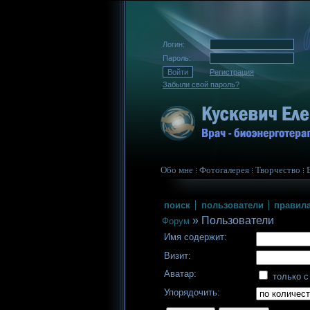
Логин:
Пароль:
Регистрация
Забыли свой пароль?
Обо мне
Фотогалерея
Творчество
поиск
пользователи
правил
»
Пользователи
Форум
Имя содержит:
Визит:
Аватар:
только с
Упорядочить: