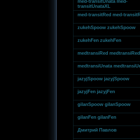
med-transitUnata med-
transitUnataXL
med-transitRed med-transi
zukehSpoow zukehSpoow
zukehFen zukehFen
medtransiRed medtransiRed
medtransiUnata medtransiU
jazyjSpoow jazyjSpoow
jazyjFen jazyjFen
gilanSpoow gilanSpoow
gilanFen gilanFen
Дмитрий Павлов