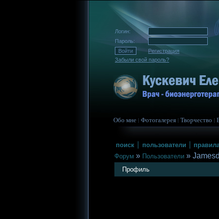
Логин:
Пароль:
Регистрация
Забыли свой пароль?
Обо мне
Фотогалерея
Творчество
поиск
пользователи
правил
»
»
Jamesd
Форум
Пользователи
Профиль