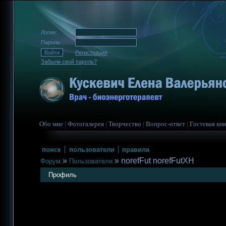
Логин:
Пароль:
Регистрация
Забыли свой пароль?
Обо мне
Фотогалерея
Творчество
Вопрос-ответ
Гостевая кни
поиск
пользователи
правила
»
»
norefFut norefFutXH
Форум
Пользователи
Профиль