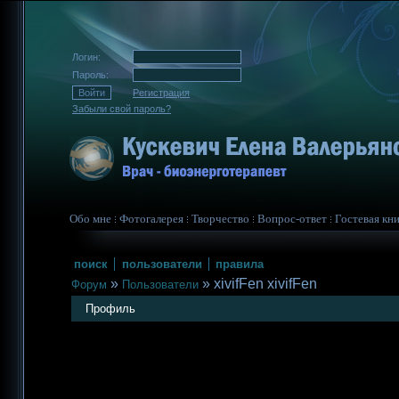
Логин:
Пароль:
Регистрация
Забыли свой пароль?
Обо мне
Фотогалерея
Творчество
Вопрос-ответ
Гостевая кни
поиск
пользователи
правила
»
»
xivifFen xivifFen
Форум
Пользователи
Профиль