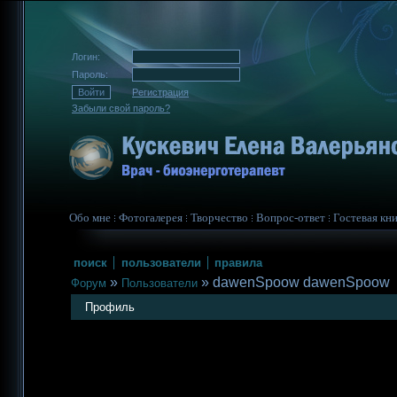
Логин:
Пароль:
Регистрация
Забыли свой пароль?
Обо мне
Фотогалерея
Творчество
Вопрос-ответ
Гостевая кни
поиск
пользователи
правила
»
»
dawenSpoow dawenSpoow
Форум
Пользователи
Профиль